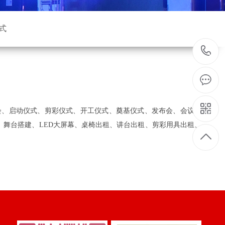
式
1
会、启动仪式、剪彩仪式、开工仪式、奠基仪式、发布会、会议会
、舞台搭建、LED大屏幕、桌椅出租、讲台出租、剪彩用具出租、