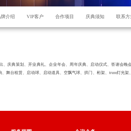
品牌介绍
VIP客户
合作项目
庆典须知
联系方
出、庆典策划、开业典礼、企业年会、周年庆典、启动仪式、答谢会晚
、舞台租赁、启动球、启动道具、空飘气球、拱门、桁架、truss灯光架