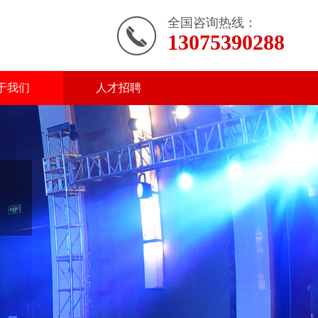
全国咨询热线：
13075390288
于我们
人才招聘