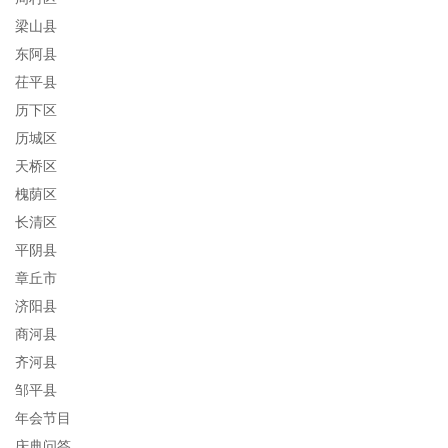
梁山县
东阿县
茌平县
历下区
历城区
天桥区
槐荫区
长清区
平阴县
章丘市
济阳县
商河县
齐河县
邹平县
年会节目
庆典问答