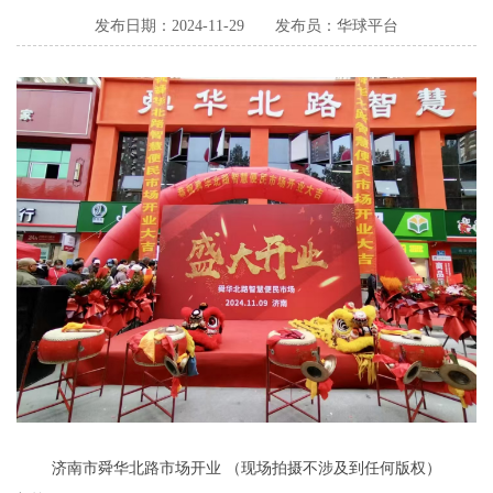
发布日期：2024-11-29 发布员：华球平台
济南市舜华北路市场开业 （现场拍摄不涉及到任何版权）