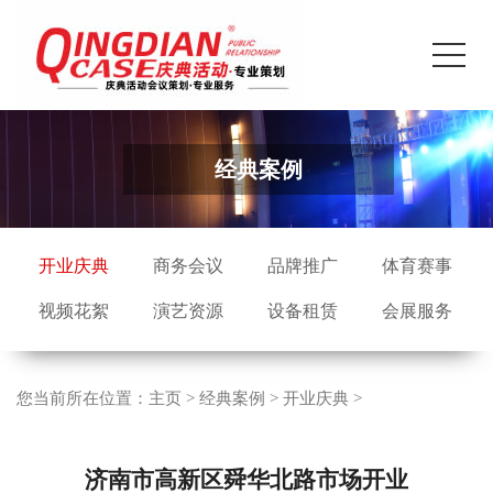
经典案例
开业庆典
商务会议
品牌推广
体育赛事
视频花絮
演艺资源
设备租赁
会展服务
您当前所在位置：
主页
>
经典案例
>
开业庆典
>
济南市高新区舜华北路市场开业