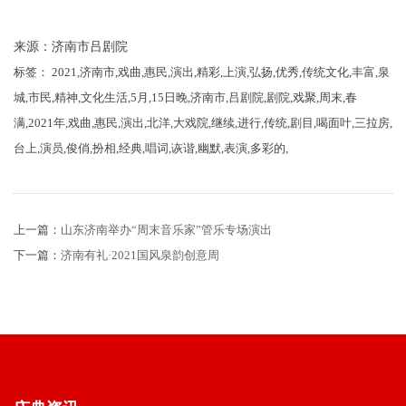
来源：济南市吕剧院
标签： 2021,济南市,戏曲,惠民,演出,精彩,上演,弘扬,优秀,传统文化,丰富,泉
城,市民,精神,文化生活,5月,15日晚,济南市,吕剧院,剧院,戏聚,周末,春
满,2021年,戏曲,惠民,演出,北洋,大戏院,继续,进行,传统,剧目,喝面叶,三拉房,
台上,演员,俊俏,扮相,经典,唱词,诙谐,幽默,表演,多彩的,
上一篇：
山东济南举办“周末音乐家”管乐专场演出
下一篇：
济南有礼·2021国风泉韵创意周